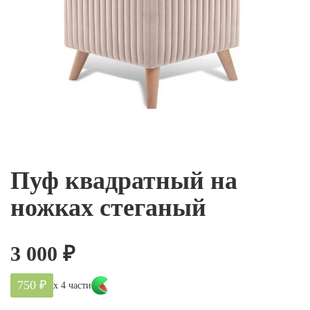
Пуф квадратный на
ножках стеганый
3 000
₽
750 ₽
х 4 части